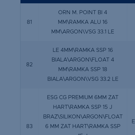
ORN M. POINT BI 4
81
MM\RAMKA ALU 16
MM\ARGON\VSG 33.1 LE
LE 4MM\RAMKA SSP 16
BIALA\ARGON\FLOAT 4
82
MM\RAMKA SSP 18
BIALA\ARGON\VSG 33.2 LE
ESG CG PREMIUM 6MM ZAT
HART\RAMKA SSP 15 J
BRAZ\SILIKON\ARGON\FLOAT
E
83
6 MM ZAT HART\RAMKA SSP