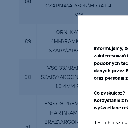
88
CZARNA\ARGON\FLOAT 4
MM
ORN. KATH. BIAŁY
89
4MM\RAMKA SSP 20 J
Informujemy, ż
SZARA\ARGON\LE 4MM
zainteresowań i
podobnych tec
VSG 33.1\RAMKA SSP 18 J
danych przez Ef
90
SZARY\ARGON\ESG CG PREM.
oraz personaliz
1.0 4MM ZAT HART
Co zyskujesz?
Korzystanie z n
ESG CG PREMIUM 4MM ZAT
wyświetlane re
HART\RAMKA SSP 18 C
BRAZ\ARGON\FLOAT 4 MM
Jeśli chcesz o
91