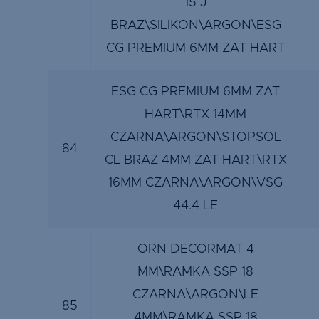
15 J
BRAZ\SILIKON\ARGON\ESG
CG PREMIUM 6MM ZAT HART
ESG CG PREMIUM 6MM ZAT
HART\RTX 14MM
CZARNA\ARGON\STOPSOL
84
CL BRAZ 4MM ZAT HART\RTX
16MM CZARNA\ARGON\VSG
44.4 LE
ORN DECORMAT 4
MM\RAMKA SSP 18
CZARNA\ARGON\LE
85
4MM\RAMKA SSP 18