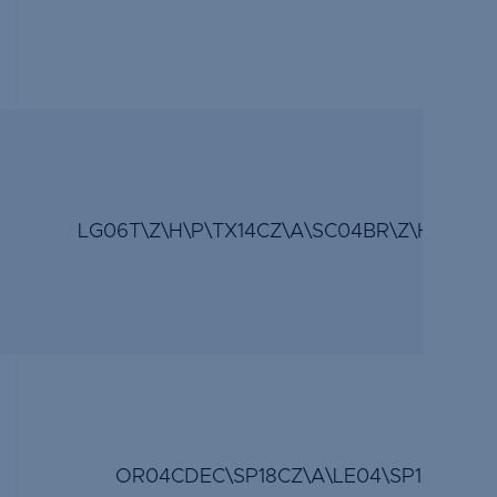
LG06T\Z\H\P\TX14CZ\A\SC04BR\Z\H\P\TX
OR04CDEC\SP18CZ\A\LE04\SP18CZ\A