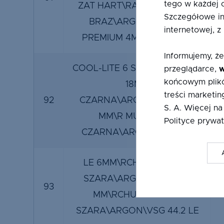
tego w każdej 
ZAT HART\RAMKA SSP 18 C
Szczegółowe in
BRAZ\ARGON\ESG CG
internetowej, z
PREMIUM 4MM ZAT HART
Informujemy, że
COOL-LITE 6 SKN 176\R MULT
przeglądarce,
w
końcowym plikó
18MM
treści marketin
92
CZARNA\ARGON\FLOAT 6
S. A. Więcej na
MM\R MULT 18MM
Polityce prywat
CZARNA\ARGON\LE 6MM
LE 6MM\RCHU 12MM JAS
SZARA\ARGON\FLOAT 6
93
MM\RCHU 12MM JAS
SZARA\ARGON\VSG 44.2 LE