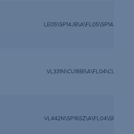
LE05\SP14JB\A\FL05\SP14JB\A\V
VL331N\CU18BI\A\FL04\CU18BI\A
VL442N\SP16SZ\A\FL04\SP14SZ\A