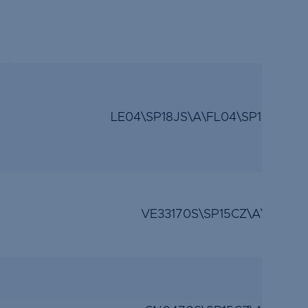
LE04\SP18JS\A\FL04\SP18JS\A\
VE33170S\SP15CZ\A\VL332