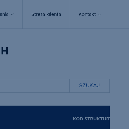
Szkło i
ania
szyby
Strefa klienta
Kontakt
zespolone
CH
KOD STRUKTURY