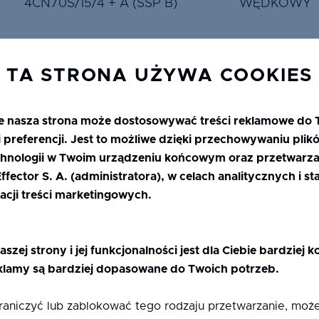
4CN70S/15/4 + A (SSP B)
WĘDKOWY
TA STRONA UŻYWA COOKIES
4O/20/4LE+A (SSP 7035)
KIELCE
e nasza strona może dostosowywać treści reklamowe do 
 preferencji. Jest to możliwe dzięki przechowywaniu plik
hnologii w Twoim urządzeniu końcowym oraz przetwarza
fector S. A. (administratora), w celach analitycznych i s
33.1/18/ESG4GLE +A (SSP 7035)
KIELCE
acji treści marketingowych.
aszej strony i jej funkcjonalności jest dla Ciebie bardziej 
klamy są bardziej dopasowane do Twoich potrzeb.
ESG4LE/18/ESG4/18/ESG4LE+ A
graniczyć lub zablokować tego rodzaju przetwarzanie, mo
WĘDKOWY