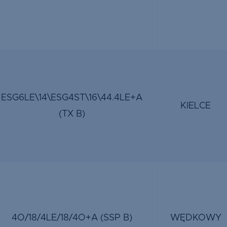
ESG6LE\14\ESG4ST\16\44.4LE+A
KIELCE
(TX B)
4O/18/4LE/18/4O+A (SSP B)
WĘDKOWY