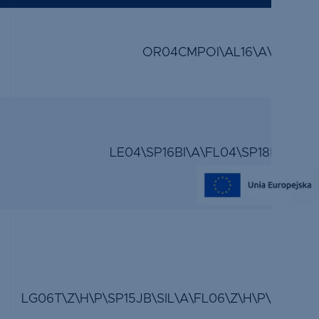
OR04CMPOI\AL16\A\VL331N
LE04\SP16BI\A\FL04\SP18BI\A\V
LG06T\Z\H\P\SP15JB\SIL\A\FL06\Z\H\P\SP15JB