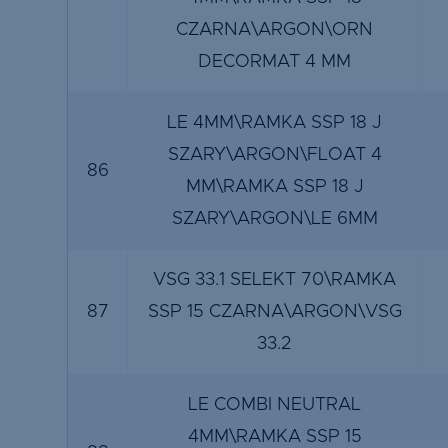
CZARNA\ARGON\ORN
DECORMAT 4 MM
LE 4MM\RAMKA SSP 18 J
SZARY\ARGON\FLOAT 4
86
MM\RAMKA SSP 18 J
SZARY\ARGON\LE 6MM
VSG 33.1 SELEKT 70\RAMKA
87
SSP 15 CZARNA\ARGON\VSG
33.2
LE COMBI NEUTRAL
4MM\RAMKA SSP 15