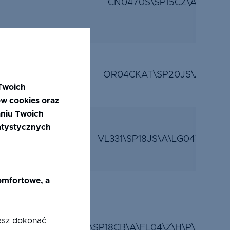
CN0470S\SP15CZ\A\FL04
OR04CKAT\SP20JS\A\LE04
Twoich
ów cookies oraz
niu Twoich
tatystycznych
VL331\SP18JS\A\LG04T1\Z\H\
komfortowe, a
żesz dokonać
LG04T\Z\H\P\SP18CB\A\FL04\Z\H\P\SP18CB