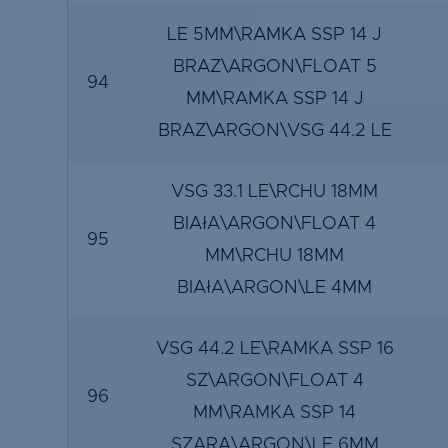
LE 5MM\RAMKA SSP 14 J
BRAZ\ARGON\FLOAT 5
94
MM\RAMKA SSP 14 J
BRAZ\ARGON\VSG 44.2 LE
VSG 33.1 LE\RCHU 18MM
BIAłA\ARGON\FLOAT 4
95
MM\RCHU 18MM
BIAłA\ARGON\LE 4MM
VSG 44.2 LE\RAMKA SSP 16
SZ\ARGON\FLOAT 4
96
MM\RAMKA SSP 14
SZARA\ARGON\LE 6MM