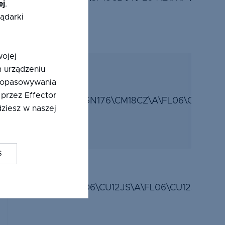
ej
.
ądarki
wojej
 urządzeniu
 dopasowywania
 przez Effector
CL06N176\CM18CZ\A\FL06\CM18CZ\
ziesz w naszej
S
LE06\CU12JS\A\FL06\CU12JS\A\V