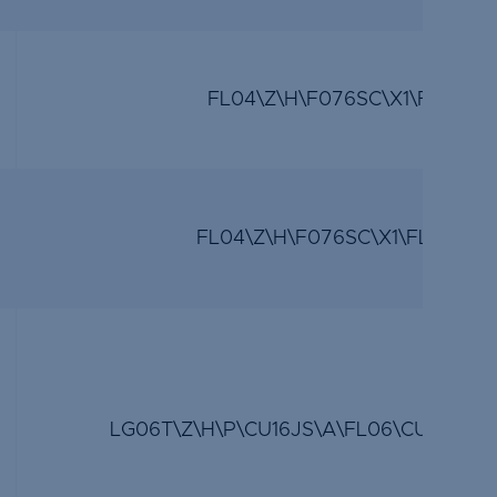
FL04\Z\H\F076SC\X1\FL04\Z\
FL04\Z\H\F076SC\X1\FL04\Z\H
LG06T\Z\H\P\CU16JS\A\FL06\CU16JS\A