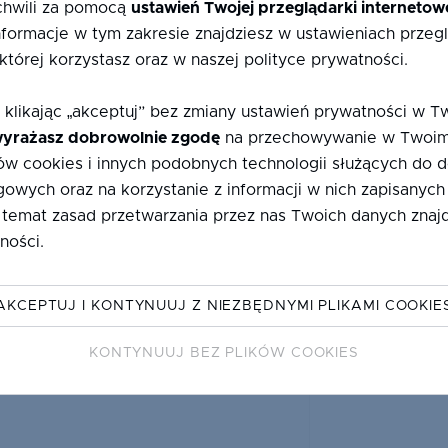
chwili za pomocą
ustawień Twojej przeglądarki internetow
(SSP DB)
formacje w tym zakresie znajdziesz w ustawieniach przegl
 której korzystasz oraz w naszej polityce prywatności.
 klikając „akceptuj” bez zmiany ustawień prywatności w T
yrażasz dobrowolnie zgodę
na przechowywanie w Twoim
w cookies i innych podobnych technologii służących do
gowych oraz na korzystanie z informacji w nich zapisanych
6SKN176/18/6/18/6LE+A(CM 9004)
WĘDKOWY
 temat zasad przetwarzania przez nas Twoich danych znajd
ności
.
AKCEPTUJ I KONTYNUUJ Z NIEZBĘDNYMI PLIKAMI COOKIE
KONTYNUUJ BEZ PLIKÓW COOKIES
6LE/12/6/12/44,2LE+A(CU 7035)
WĘDKOWY