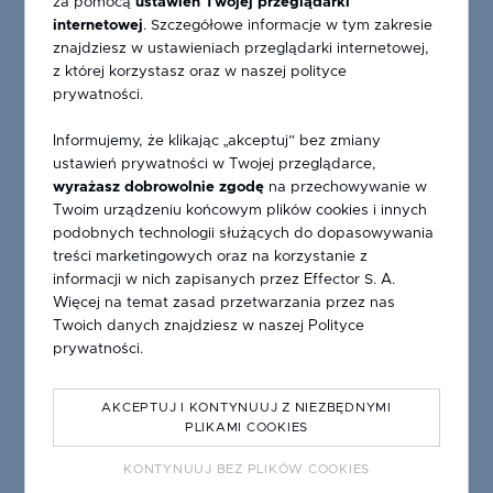
za pomocą
ustawień Twojej przeglądarki
nanoszeniu farby na różnego rodzaju powierzchnie, za
internetowej
. Szczegółowe informacje w tym zakresie
pomocą sita, na którym odwzorowany jest drukowany
znajdziesz w ustawieniach przeglądarki internetowej,
z której korzystasz oraz w naszej polityce
obraz.
prywatności.
W przypadku szkła emalia ceramiczna nanoszona jest
Informujemy, że klikając „akceptuj” bez zmiany
sitem, które przygotowywane jest w zależności od
ustawień prywatności w Twojej przeglądarce,
wielkości, kształtu i wzoru. Po jej naniesieniu szkło
wyrażasz dobrowolnie zgodę
na przechowywanie w
Twoim urządzeniu końcowym plików cookies i innych
poddawane jest suszeniu, a następnie procesowi
podobnych technologii służących do dopasowywania
hartowania. Szkło z sitodrukiem często spotykamy we
treści marketingowych oraz na korzystanie z
współczesnej architekturze, ma ono nie tylko walory
informacji w nich zapisanych przez Effector S. A.
dekoracyjne, ale jest również bezpieczne i odporne na
Więcej na temat zasad przetwarzania przez nas
Twoich danych znajdziesz w naszej
Polityce
zmienne warunki atmosferyczne.
prywatności
.
AKCEPTUJ I KONTYNUUJ Z NIEZBĘDNYMI
MOŻLIWOŚCI PRODUKCYJNE:
PLIKAMI COOKIES
KONTYNUUJ BEZ PLIKÓW COOKIES