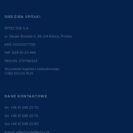
SIEDZIBA SPÓŁKI
EFFECTOR S.A.
ul. Hauke Bosaka 2, 25-214 Kielce, Polska
KRS: 0000077755
NIP: 634-10-23-465
REGON: 272766323
Wysokość kapitału zakładowego:
1 082 501,00 PLN
DANE KONTAKTOWE
tel.
+48 41 348 20 70
tel.
+48 41 348 20 72
fax +48 41 348 20 80
e-mail:
effector@effector.pl