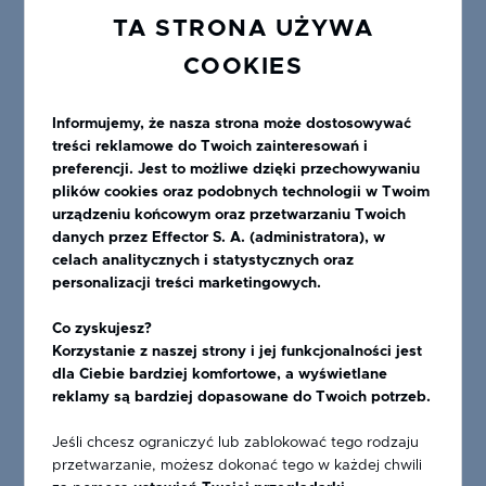
imitacji trawienia,
TA STRONA UŻYWA
(55 bruzd/cal) do nanoszenia grubszych warstw
COOKIES
emalii, wykonywanie elementów nieprzeziernych w
różnorodnej kolorystyce.
Informujemy, że nasza strona może dostosowywać
treści reklamowe do Twoich zainteresowań i
preferencji. Jest to możliwe dzięki przechowywaniu
plików cookies oraz podobnych technologii w Twoim
Zakres
Minimalne
urządzeniu końcowym oraz przetwarzaniu Twoich
Maksymalne
grubość
wymiary
danych przez Effector S. A. (administratora), w
wymiary szkła
szkła
szkła
celach analitycznych i statystycznych oraz
[mm]
[mm]
[mm]
personalizacji treści marketingowych.
Co zyskujesz?
4 - 19
100 × 350
1780 × 3500
Korzystanie z naszej strony i jej funkcjonalności jest
dla Ciebie bardziej komfortowe, a wyświetlane
reklamy są bardziej dopasowane do Twoich potrzeb.
Jeśli chcesz ograniczyć lub zablokować tego rodzaju
Szkło emaliowane metodą
sitodruku
:
przetwarzanie, możesz dokonać tego w każdej chwili
Sitodruk to proces technologiczny polegający na