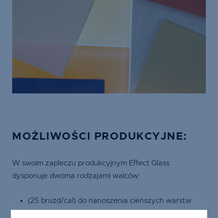
MOŻLIWOŚCI PRODUKCYJNE:
W swoim zapleczu produkcyjnym Effect Glass
dysponuje dwoma rodzajami walców:
(25 bruzd/cal) do nanoszenia cieńszych warstw
emalii - elementy półprzezierne tzw. satyna, efekt