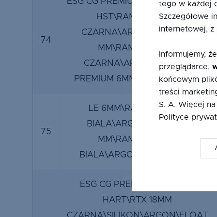
ESG CG PREMIUM 6MM ZAT HART
tego w każdej 
Szczegółowe in
HST\RAMKA SSP 18
internetowej, z
CZARNA\ARGON\FLOAT 6
74
MM\RAMKA SSP 18
Informujemy, że
CZARNA\ARGON\ESG CG
przeglądarce,
w
PREMIUM 6MM ZAT HART HST
końcowym plikó
treści marketin
S. A. Więcej na
LE 6MM\RAMKA SSP 18
Polityce prywat
BIALA\ARGON\FLOAT 6
75
MM\RAMKA SSP 18
BIALA\ARGON\VSG 44.2 LE
ESG CG PREMIUM 4MM ZAT
HART\RTX 18MM
CZARNA\SILIKON\ARGON\FLOAT