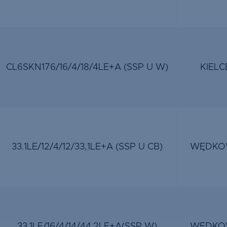
CL6SKN176/16/4/18/4LE+A (SSP U W)
KIELC
33.1LE/12/4/12/33,1LE+A (SSP U CB)
WĘDKO
33.1LE/16/4/14/44.2LE+A(SSP W)
WĘDKO