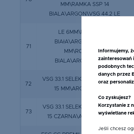
MM\RAMKA SSP 14
BIALA\ARGON\VSG 44.2 LE
LE 6MM\RCHU 14MM
BIAłA\ARGON\FLOAT 6
71
Informujemy, ż
MM\RCHU 16MM
zainteresowań i
BIALA\ARGON\LE 6MM
podobnych tec
danych przez Ef
VSG 33.1 SELEKT 70\RAMKA ALU
oraz personaliz
72
15 MM\ARGON\VSG 33.1
Co zyskujesz?
Korzystanie z n
VSG 33.1 SELEKT 70\RAMKA SSP
73
wyświetlane re
15 CZARNA\ARGON\VSG 33.1
Jeśli chcesz o