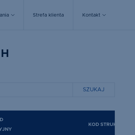
Szkło i
ania
szyby
Strefa klienta
Kontakt
zespolone
CH
D
KOD STRUKTURY
YJNY