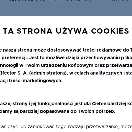
TA STRONA UŻYWA COOKIES
6LE/14/6/16/6LE+A(CU 9016)
WĘDKO
e nasza strona może dostosowywać treści reklamowe do 
 preferencji. Jest to możliwe dzięki przechowywaniu plik
hnologii w Twoim urządzeniu końcowym oraz przetwarza
fector S. A. (administratora), w celach analitycznych i s
acji treści marketingowych.
33.1CN70S/15/33.1+A
KIELC
aszej strony i jej funkcjonalności jest dla Ciebie bardziej 
33.1CN70S/15/33.1+A (SSP B)
WĘDKO
klamy są bardziej dopasowane do Twoich potrzeb.
graniczyć lub zablokować tego rodzaju przetwarzanie, mo