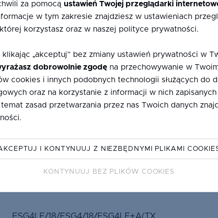
chwili za pomocą
ustawień Twojej przeglądarki internetow
formacje w tym zakresie znajdziesz w ustawieniach przegl
 której korzystasz oraz w naszej polityce prywatności.
ESG+HST6LE/18/6/18/ESG+HST6LE+A
KIELC
(SSP B)
 klikając „akceptuj” bez zmiany ustawień prywatności w T
yrażasz dobrowolnie zgodę
na przechowywanie w Twoim
w cookies i innych podobnych technologii służących do
gowych oraz na korzystanie z informacji w nich zapisanych
 temat zasad przetwarzania przez nas Twoich danych znajd
ności
.
6LE/18/6/18/44.2LE+A(SSP W)
KIELC
AKCEPTUJ I KONTYNUUJ Z NIEZBĘDNYMI PLIKAMI COOKIE
KONTYNUUJ BEZ PLIKÓW COOKIES
ESG4LE/18/ESG4/18/ESG4LE+A(TX