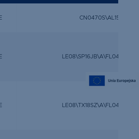
E
CN0470S\AL15\A\VL4
E
LE08\SP16JB\A\FL04\SP14J
E
LE08\TX18SZ\A\FL04\TX18S