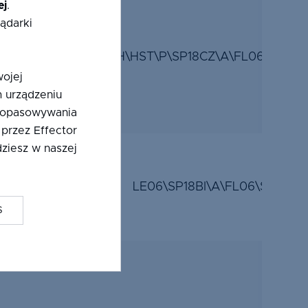
ej
.
ądarki
E
LG06T\Z\H\HST\P\SP18CZ\A\FL06\SP18C
wojej
 urządzeniu
 dopasowywania
 przez Effector
ziesz w naszej
E
LE06\SP18BI\A\FL06\SP18BI
S