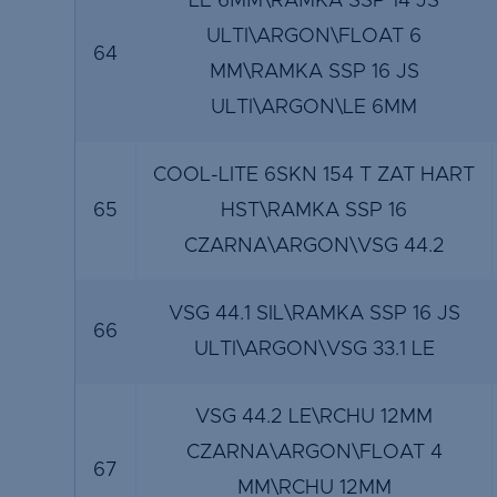
LE 6MM\RAMKA SSP 14 JS
ULTI\ARGON\FLOAT 6
64
MM\RAMKA SSP 16 JS
ULTI\ARGON\LE 6MM
COOL-LITE 6SKN 154 T ZAT HART
65
HST\RAMKA SSP 16
CZARNA\ARGON\VSG 44.2
VSG 44.1 SIL\RAMKA SSP 16 JS
66
ULTI\ARGON\VSG 33.1 LE
VSG 44.2 LE\RCHU 12MM
CZARNA\ARGON\FLOAT 4
67
MM\RCHU 12MM