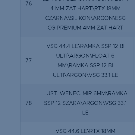
76
4 MM ZAT HART\RTX 18MM
CZARNA\SILIKON\ARGON\ESG
CG PREMIUM 4MM ZAT HART
VSG 44.4 LE\RAMKA SSP 12 BI
ULTI\ARGON\FLOAT 6
77
MM\RAMKA SSP 12 BI
ULTI\ARGON\VSG 33.1 LE
LUST. WENEC. MIR 6MM\RAMKA
78
SSP 12 SZARA\ARGON\VSG 33.1
LE
VSG 44.6 LE\RTX 18MM