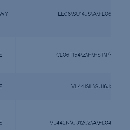
WY
LE06\SU14JS\A\FL06\SU16J
E
CL06T154\Z\H\HST\P\SP16C
E
VL441SIL\SU16JS\A\VL
E
VL442N\CU12CZ\A\FL04\CU12C