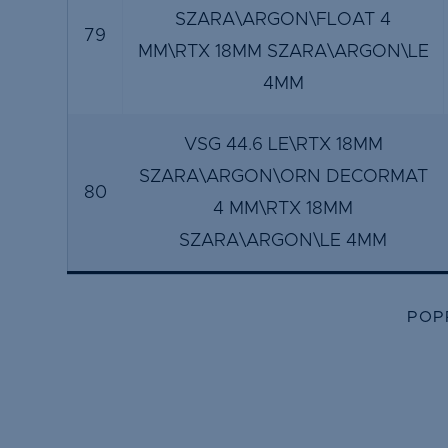
SZARA\ARGON\FLOAT 4
79
MM\RTX 18MM SZARA\ARGON\LE
4MM
VSG 44.6 LE\RTX 18MM
SZARA\ARGON\ORN DECORMAT
80
4 MM\RTX 18MM
SZARA\ARGON\LE 4MM
POP