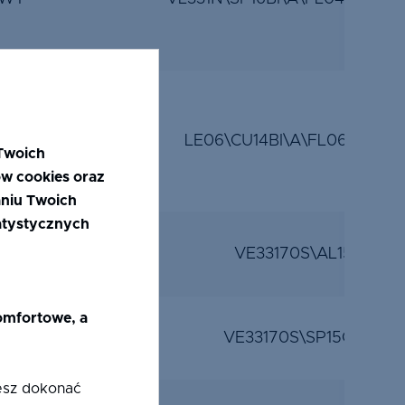
WY
LE06\CU14BI\A\FL06\CU16B
Twoich
ów cookies oraz
niu Twoich
tatystycznych
E
VE33170S\AL15\A\VL3
komfortowe, a
WY
VE33170S\SP15CZ\A\VL
żesz dokonać