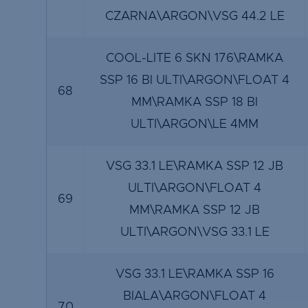
CZARNA\ARGON\VSG 44.2 LE
COOL-LITE 6 SKN 176\RAMKA
SSP 16 BI ULTI\ARGON\FLOAT 4
68
MM\RAMKA SSP 18 BI
ULTI\ARGON\LE 4MM
VSG 33.1 LE\RAMKA SSP 12 JB
ULTI\ARGON\FLOAT 4
69
MM\RAMKA SSP 12 JB
ULTI\ARGON\VSG 33.1 LE
VSG 33.1 LE\RAMKA SSP 16
BIALA\ARGON\FLOAT 4
70