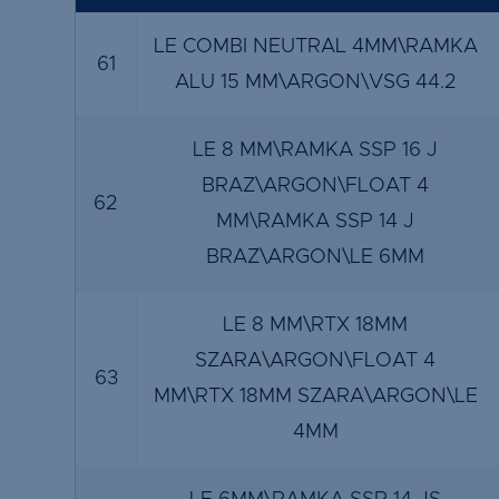
LE COMBI NEUTRAL 4MM\RAMKA
61
ALU 15 MM\ARGON\VSG 44.2
LE 8 MM\RAMKA SSP 16 J
BRAZ\ARGON\FLOAT 4
62
MM\RAMKA SSP 14 J
BRAZ\ARGON\LE 6MM
LE 8 MM\RTX 18MM
SZARA\ARGON\FLOAT 4
63
MM\RTX 18MM SZARA\ARGON\LE
4MM